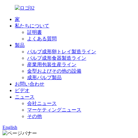
家
私たちについて
証明書
よくある質問
製品
パルプ成形卵トレイ製造ライン
パルプ成形食器製造ライン
産業用包装生産ライン
金型およびその他の設備
成形パルプ製品
お問い合わせ
ビデオ
ニュース
会社ニュース
マーケティングニュース
その他
English