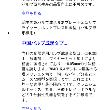
パルプ成形生産の品質向上に不可欠です。
商品を見る
中国パルプ成形タブ...
当社の食器専用パルプ成形金型は、CNC加
工、放電加工、ワイヤーカット加工により
精密に製造されており、±0.05mmの寸法精
度を誇ります。304/316ステンレス鋼製のろ
過メッシュを備え、均一なパルプ分布とス
ムーズな離型を実現します。これにより、
均一な肉厚と最小限のバリで、クラムシェ
ルボックス、丸皿、角型トレイ、ボウルな
どの生分解性食器を製造するのに最適で
す。
商品を見る