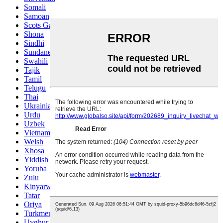
Somali
Samoan
Scots Gaelic
Shona
Sindhi
Sundanese
Swahili
Tajik
Tamil
Telugu
Thai
Ukrainian
Urdu
Uzbek
Vietnamese
Welsh
Xhosa
Yiddish
Yoruba
Zulu
Kinyarwanda
Tatar
Oriya
Turkmen
Uyghur